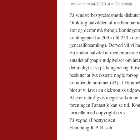
Udgivet den
04/12/2014
af
Flemming
På seneste bestyrelsesmøde diskute
Omkring halvdelen af medlemmerne f
året og derfor må forhøje kontingente
kontingentet fra 200 kr til 250 kr 
generalforsamling). Derved vil vi ha
En anden halvdel af medlemmerne men
antallet af (papir-)udgivelser om år
det muligt at vi på længere sigt bliv
besluttet at iværksætte nogle forsøg
kommende nummer (43) af Himmelski
blot at vi laver en elektronisk udgav
Alle er naturligvis meget velkomne t
foreningen Fantastik kan se ud. Kon
formelle med copyright o.s.v.
På vegne af bestyrelsen
Flemming R.P. Rasch