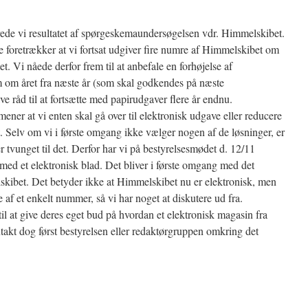
rede vi resultatet af spørgeskemaundersøgelsen vdr. Himmelskibet.
oretrækker at vi fortsat udgiver fire numre af Himmelskibet om
t. Vi nåede derfor frem til at anbefale en forhøjelse af
om om året fra næste år (som skal godkendes på næste
ve råd til at fortsætte med papirudgaver flere år endnu.
er at vi enten skal gå over til elektronisk udgave eller reducere
et. Selv om vi i første omgang ikke vælger nogen af de løsninger, er
er tvunget til det. Derfor har vi på bestyrelsesmødet d. 12/11
 med et elektronisk blad. Det bliver i første omgang med det
bet. Det betyder ikke at Himmelskibet nu er elektronisk, men
e af et enkelt nummer, så vi har noget at diskutere ud fra.
il at give deres eget bud på hvordan et elektronisk magasin fra
takt dog først bestyrelsen eller redaktørgruppen omkring det