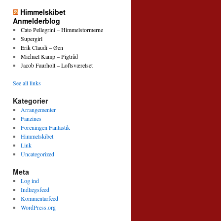
Himmelskibet
Anmelderblog
Cato Pellegrini – Himmelstormerne
Supergirl
Erik Claudi – Øen
Michael Kamp – Pigtråd
Jacob Faurholt – Loftsværelset
See all links
Kategorier
Arrangementer
Fanzines
Foreningen Fantastik
Himmelskibet
Link
Uncategorized
Meta
Log ind
Indlægsfeed
Kommentarfeed
WordPress.org