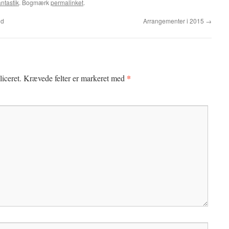
ntastik
. Bogmærk
permalinket
.
id
Arrangementer i 2015
→
*
iceret.
Krævede felter er markeret med