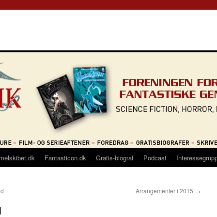
melskibet.dk
Fantasticon.dk
Gratis-biograf
Podcast
Interessegrup
id
Arrangementer i 2015
→
d