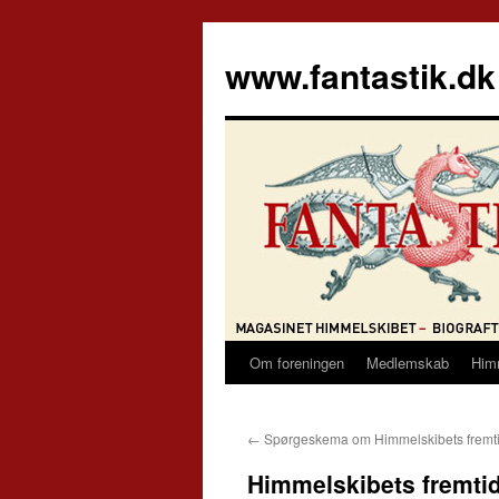
Hop
til
www.fantastik.dk
indhold
Om foreningen
Medlemskab
Him
←
Spørgeskema om Himmelskibets fremt
Himmelskibets fremti