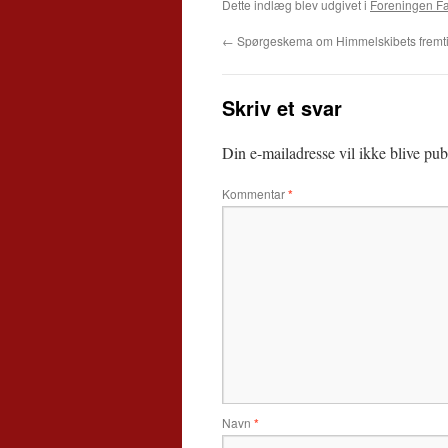
Dette indlæg blev udgivet i
Foreningen Fa
←
Spørgeskema om Himmelskibets fremt
Skriv et svar
Din e-mailadresse vil ikke blive publ
Kommentar
*
Navn
*