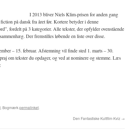
I 2013 bliver Niels Klim-prisen for anden gang
 fiction på dansk fra året før. Kortere betyder i denne
 fordelt på 3 kategorier. Alle tekster, der opfylder ovenstående
e sammenhæg. Der fremstilles løbende en liste over disse.
mber – 15. februar. Afstemning vil finde sted 1. marts – 30.
t praj om tekster du opdager, og ved at nominere og stemme. Læs
:
d
. Bogmærk
permalinket
.
Den Fantastiske Kultfilm Kviz
→