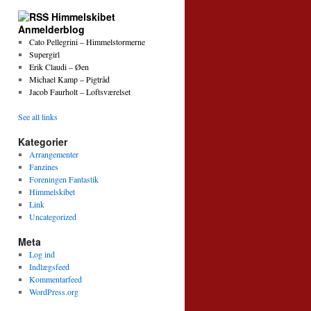
Himmelskibet
Anmelderblog
Cato Pellegrini – Himmelstormerne
Supergirl
Erik Claudi – Øen
Michael Kamp – Pigtråd
Jacob Faurholt – Loftsværelset
See all links
Kategorier
Arrangementer
Fanzines
Foreningen Fantastik
Himmelskibet
Link
Uncategorized
Meta
Log ind
Indlægsfeed
Kommentarfeed
WordPress.org