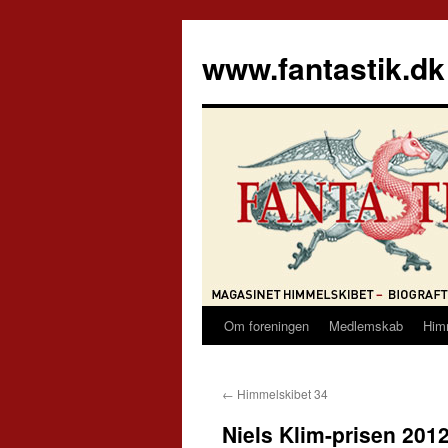
Hop
til
www.fantastik.dk
indhold
Om foreningen
Medlemskab
Him
←
Himmelskibet 34
Niels Klim-prisen 201