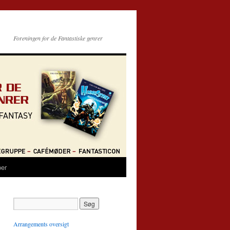
Foreningen for de Fantastiske genrer
per
Arrangements oversigt