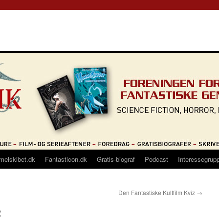
melskibet.dk
Fantasticon.dk
Gratis-biograf
Podcast
Interessegrup
Den Fantastiske Kultfilm Kviz
→
2