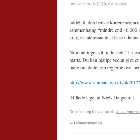
Udgivet den
19/12/2012
af
admin
uddelt til den bedste kortere science
sammenhæng “mindre end 40.000 ord”,
krav, er interessante at læse i denn
Nomineringer vil finde sted 15. nove
marts. Du kan hjælpe ved at give e
mere om dette, om reglerne osv. her
http://www.ommadawn.dk/nk2012/
[Billede taget af Niels Dalgaard.]
Dette indlæg blev udgivet i
Uncategorize
←
Himmelskibet 34