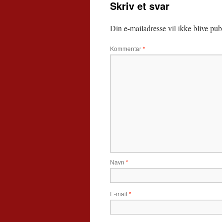
Skriv et svar
Din e-mailadresse vil ikke blive publ
Kommentar
*
Navn
*
E-mail
*