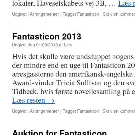
lokaler, Haveselskabets vej 3B, …
Læs 
Udgivet i
Arrangementer
|
Tagget
Fantasticon
|
Skriv en kommen
Fantasticon 2013
Udgivet den
01/09/2013
af
Lars
Hvis det skulle være undsluppet nogen
der mindre end en uge til Fantasticon 201
æresgæsterne den amerikansk-engelske 
Award-vinder Tricia Sullivan og den sve
Tidbeck, hvis første novellesamling på
Læs resten
→
Udgivet i
Arrangementer
|
Tagget
Fantasticon
|
Skriv en kommen
Auktion for Fantasticon