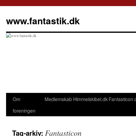
Hop
til
www.fantastik.dk
indhold
Om
Medlemskab
Himmelskibet.dk
Fantasticon.
foreningen
Fantasticon
Tag-arkiv: