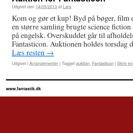
Udgivet den
14/05/2013
af
Lars
Kom og gør et kup! Byd på bøger, film o
en større samling brugte science fiction
på engelsk. Overskuddet går til afholdels
Fantasticon. Auktionen holdes torsdag d
Læs resten
→
Udgivet i
Arrangementer
|
Tagget
auktion
,
Fantasticon
|
Skriv e
www.fantastik.dk