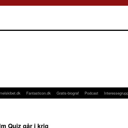
melskibet.dk
Fantasticon.dk
Gratis-biograf
Podcast
Interessegrup
lm Quiz går i krig