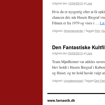
Udgivet den
15/04/2013
af
Lars
Hvis du er nysgerrig efter at få opkl
chancen dér, når Husets Biograf vis
Filmen er fra 1979 og vises i …
Læs
Udgivet i
Arrangementer
|
Tagget
Film
,
Hu
Den Fantastiske Kultf
Udgivet den
03/02/2013
af
Lars
Team Mjødhornet var aldeles suveræ
blev holdt i Husets Biograf i Købe
og Huset, og tre hold havde valgt a
Udgivet i
Uncategorized
|
Tagget
Den Fant
www.fantastik.dk