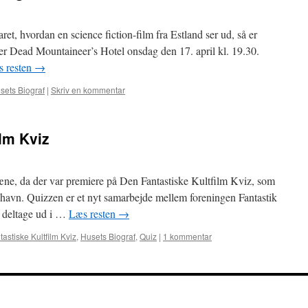
aret, hvordan en science fiction-film fra Estland ser ud, så er
er Dead Mountaineer’s Hotel onsdag den 17. april kl. 19.30.
 resten
→
sets Biograf
|
Skriv en kommentar
ilm Kviz
ne, da der var premiere på Den Fantastiske Kultfilm Kviz, som
nhavn. Quizzen er et nyt samarbejde mellem foreningen Fantastik
t deltage ud i …
Læs resten
→
astiske Kultfilm Kviz
,
Husets Biograf
,
Quiz
|
1 kommentar