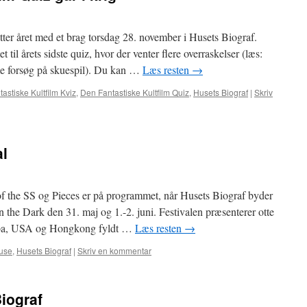
tter året med et brag torsdag 28. november i Husets Biograf.
til årets sidste quiz, hvor der venter flere overraskelser (læs:
e forsøg på skuespil). Du kan …
Læs resten
→
astiske Kultfilm Kviz
,
Den Fantastiske Kultfilm Quiz
,
Husets Biograf
|
Skriv
al
of the SS og Pieces er på programmet, når Husets Biograf byder
n the Dark den 31. maj og 1.-2. juni. Festivalen præsenterer otte
uropa, USA og Hongkong fyldt …
Læs resten
→
use
,
Husets Biograf
|
Skriv en kommentar
Biograf