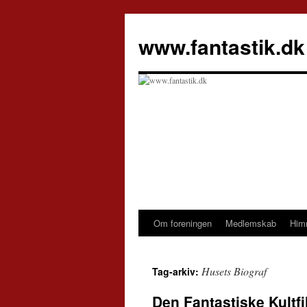
Hop
til
www.fantastik.dk
indhold
Om foreningen
Medlemskab
Him
Husets Biograf
Tag-arkiv:
Den Fantastiske Kultfi