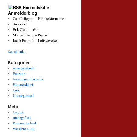
Himmelskibet
Anmelderblog
Cato Pellegrini – Himmelstormerne
Supergirl
Erik Claudi – Øen
Michael Kamp – Pigtråd
Jacob Faurholt – Loftsværelset
See all links
Kategorier
Arrangementer
Fanzines
Foreningen Fantastik
Himmelskibet
Link
Uncategorized
Meta
Log ind
Indlægsfeed
Kommentarfeed
WordPress.org