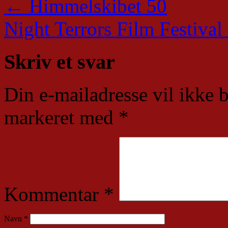
←
Himmelskibet 50
Night Terrors Film Festival
Skriv et svar
Din e-mailadresse vil ikke b
markeret med
*
Kommentar
*
Navn
*