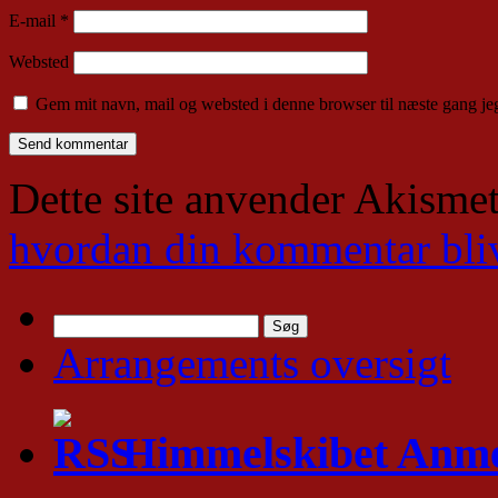
E-mail
*
Websted
Gem mit navn, mail og websted i denne browser til næste gang j
Dette site anvender Akismet
hvordan din kommentar bli
Søg
efter:
Arrangements oversigt
Himmelskibet Anme