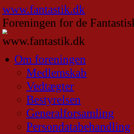
Hop
www.fantastik.dk
til
indhold
Foreningen for de Fantastis
Om foreningen
Medlemskab
Vedtægter
Bestyrelsen
Generalforsamling
Persondatabehandling