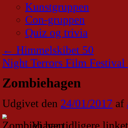
Kunstgruppen
Con-gruppen
Quiz og trivia
←
Himmelskibet 50
Night Terrors Film Festival
Zombiehagen
Udgivet den
24/01/2017
af
Vi har tidligere link