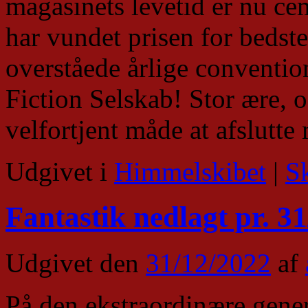
magasinets levetid er nu ceme
har vundet prisen for bedst
overståede årlige conventio
Fiction Selskab! Stor ære, o
velfortjent måde at afslutte
Udgivet i
Himmelskibet
|
S
Fantastik nedlagt pr. 3
Udgivet den
31/12/2022
af
På den ekstraordinære gene