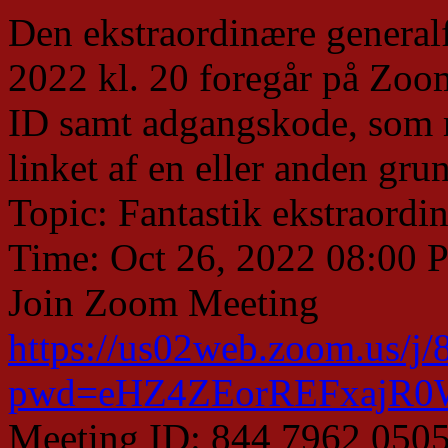
Den ekstraordinære generalf
2022 kl. 20 foregår på Zoom
ID samt adgangskode, som 
linket af en eller anden gru
Topic: Fantastik ekstraordi
Time: Oct 26, 2022 08:00
Join Zoom Meeting
https://us02web.zoom.us/j
pwd=eHZ4ZEorREFxajR
Meeting ID: 844 7962 050