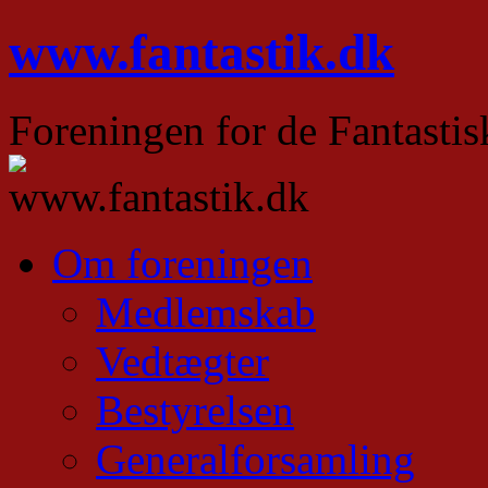
Hop
www.fantastik.dk
til
indhold
Foreningen for de Fantastis
Om foreningen
Medlemskab
Vedtægter
Bestyrelsen
Generalforsamling