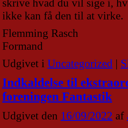
skrive hvad du vil sige i, h
ikke kan få den til at virke.
Flemming Rasch
Formand
Udgivet i
Uncategorized
|
S
Indkaldelse til ekstrao
foreningen Fantastik
Udgivet den
16/09/2022
af