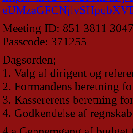
eUMzaGFCNjlvSHpqbXVE
Meeting ID: 851 3811 304
Passcode: 371255
Dagsorden;
1. Valg af dirigent og refere
2. Formandens beretning fo
3. Kassererens beretning fo
4. Godkendelse af regnskab
4.a Gennemgang af budget fo