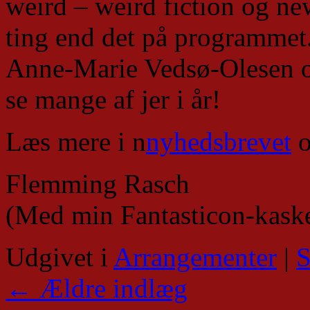
weird – weird fiction og ne
ting end det på programmet.
Anne-Marie Vedsø-Olesen og
se mange af jer i år!
Læs mere i n
nyhedsbrevet
o
Flemming Rasch
(Med min Fantasticon-kaske
Udgivet i
Arrangementer
|
S
←
Ældre indlæg