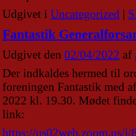
Udgivet i
Uncategorized
|
S
Fantastik Generalforsa
Udgivet den
02/04/2022
af
Der indkaldes hermed til or
foreningen Fantastik med a
2022 kl. 19.30. Mødet find
link:
https://us02web.zoom.us/j/