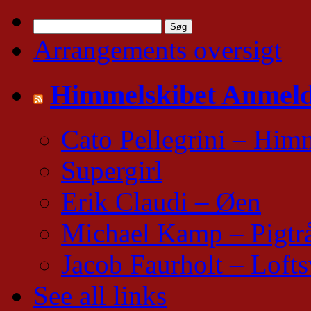
Søg
efter:
Arrangements oversigt
Himmelskibet Anmeld
Cato Pellegrini – Him
Supergirl
Erik Claudi – Øen
Michael Kamp – Pigtr
Jacob Faurholt – Lofts
See all links