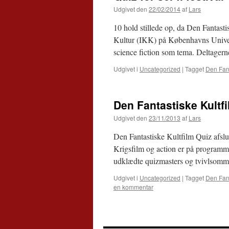
Udgivet den
22/02/2014
af
Lars
10 hold stillede op, da Den Fantasti
Kultur (IKK) på Københavns Univers
science fiction som tema. Deltager
Udgivet i
Uncategorized
|
Tagget
Den Fant
Den Fantastiske Kultfi
Udgivet den
23/11/2013
af
Lars
Den Fantastiske Kultfilm Quiz afslu
Krigsfilm og action er på programmet 
udklædte quizmasters og tvivlsomm
Udgivet i
Uncategorized
|
Tagget
Den Fant
en kommentar