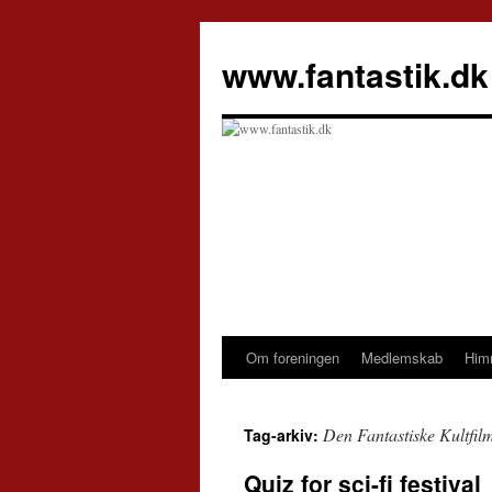
Hop
til
www.fantastik.dk
indhold
Om foreningen
Medlemskab
Him
Den Fantastiske Kultfil
Tag-arkiv:
Quiz for sci-fi festival