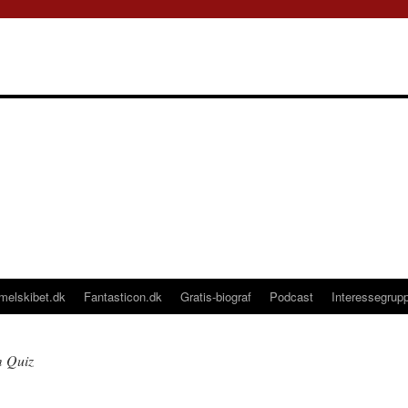
melskibet.dk
Fantasticon.dk
Gratis-biograf
Podcast
Interessegrup
m Quiz