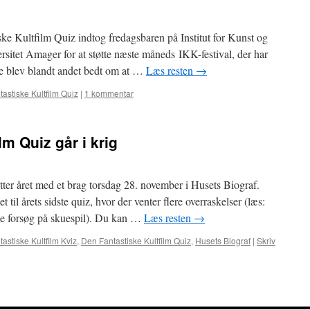
ske Kultfilm Quiz indtog fredagsbaren på Institut for Kunst og
itet Amager for at støtte næste måneds IKK-festival, der har
ne blev blandt andet bedt om at …
Læs resten
→
astiske Kultfilm Quiz
|
1 kommentar
lm Quiz går i krig
tter året med et brag torsdag 28. november i Husets Biograf.
til årets sidste quiz, hvor der venter flere overraskelser (læs:
e forsøg på skuespil). Du kan …
Læs resten
→
astiske Kultfilm Kviz
,
Den Fantastiske Kultfilm Quiz
,
Husets Biograf
|
Skriv