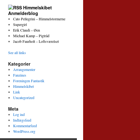
Himmelskibet
Anmelderblog
Cato Pellegrini – Himmelstormerne
Supergirl
Erik Claudi – Øen
Michael Kamp – Pigtråd
Jacob Faurholt – Loftsværelset
See all links
Kategorier
Arrangementer
Fanzines
Foreningen Fantastik
Himmelskibet
Link
Uncategorized
Meta
Log ind
Indlægsfeed
Kommentarfeed
WordPress.org